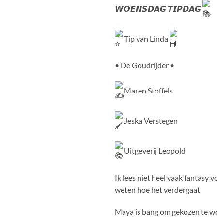
𝙒𝙊𝙀𝙉𝙎𝘿𝘼𝙂 𝙏𝙄𝙋𝘿𝘼𝙂
Tip van Linda
• De Goudrijder •
Maren Stoffels
Jeska Verstegen
Uitgeverij Leopold
Ik lees niet heel vaak fantasy 
weten hoe het verdergaat.
Maya is bang om gekozen te wor