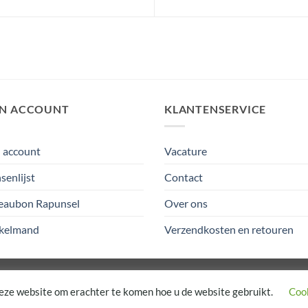
JN ACCOUNT
KLANTENSERVICE
 account
Vacature
enlijst
Contact
eaubon Rapunsel
Over ons
kelmand
Verzendkosten en retouren
eze website om erachter te komen hoe u de website gebruikt.
Cook