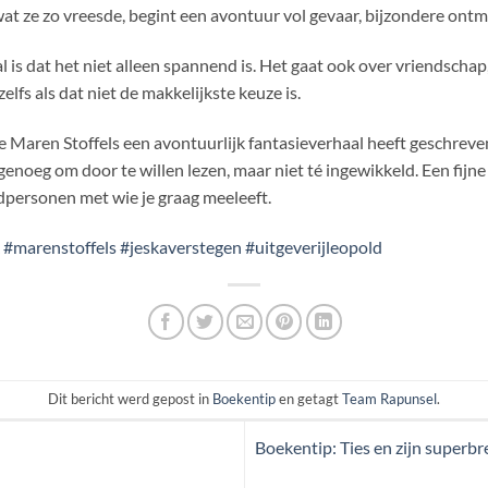
wat ze zo vreesde, begint een avontuur vol gevaar, bijzondere ontm
l is dat het niet alleen spannend is. Het gaat ook over vriendschap,
zelfs als dat niet de makkelijkste keuze is.
 Maren Stoffels een avontuurlijk fantasieverhaal heeft geschreven
genoeg om door te willen lezen, maar niet té ingewikkeld. Een fijn
dpersonen met wie je graag meeleeft.
#marenstoffels
#jeskaverstegen
#uitgeverijleopold
Dit bericht werd gepost in
Boekentip
en getagt
Team Rapunsel
.
Boekentip: Ties en zijn superbr