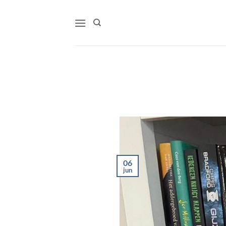
Ga
naar
inhoud
06
jun