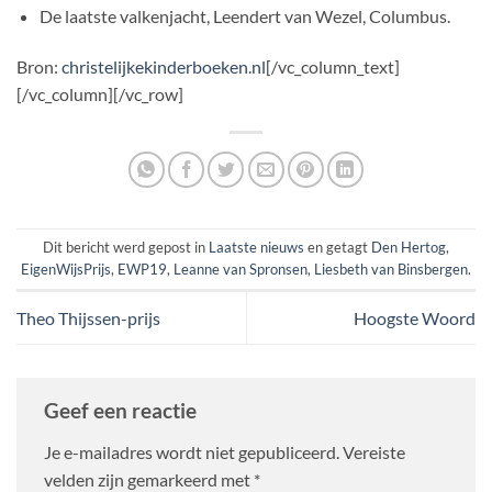
De laatste valkenjacht, Leendert van Wezel, Columbus.
Bron:
christelijkekinderboeken.nl
[/vc_column_text]
[/vc_column][/vc_row]
Dit bericht werd gepost in
Laatste nieuws
en getagt
Den Hertog
,
EigenWijsPrijs
,
EWP19
,
Leanne van Spronsen
,
Liesbeth van Binsbergen
.
Theo Thijssen-prijs
Hoogste Woord
Geef een reactie
Je e-mailadres wordt niet gepubliceerd.
Vereiste
velden zijn gemarkeerd met
*