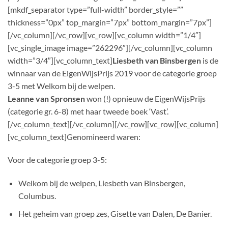
[mkdf_separator type=”full-width” border_style=””
thickness=”0px” top_margin=”7px” bottom_margin=”7px”]
[/vc_column][/vc_row][vc_row][vc_column width=”1/4″]
[vc_single_image image=”262296″][/vc_column][vc_column
width=”3/4″][vc_column_text]
Liesbeth van Binsbergen
is de
winnaar van de EigenWijsPrijs 2019 voor de categorie groep
3-5 met Welkom bij de welpen.
Leanne van Spronsen
won (!) opnieuw de EigenWijsPrijs
(categorie gr. 6-8) met haar tweede boek ‘Vast’.
[/vc_column_text][/vc_column][/vc_row][vc_row][vc_column]
[vc_column_text]Genomineerd waren:
Voor de categorie groep 3-5:
Welkom bij de welpen, Liesbeth van Binsbergen,
Columbus.
Het geheim van groep zes, Gisette van Dalen, De Banier.