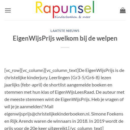
Ga
naar
inhoud
LAATSTE NIEUWS
EigenWijsPrijs welkom bij de welpen
[vc_row][vc_column][vc_column_text]De EigenWijsPrijs is de
christelijke kinderjury. Leerlingen (Gr3-5/Gr6-8) lezen
jaarlijks (febr-april) de shortlist aangemelde boeken en
stemmen met hun klas of EigenWijsLeesRaad. De auteur met
de meeste stemmen wint de EigenWijsPrijs. Heb je vragen of
wil je je aanmelden? Mail
eigenwijsprijs@christelijkekinderboeken.nl. Simone Foekens
en Rijk Arends waren de winnaars in 2018. In 2019 wordt de
prijs voor de 20e keer uitgereikt.[/vc_column_text]