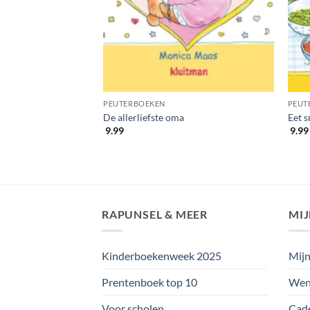
PEUTERBOEKEN
PEUT
De allerliefste oma
Eet s
9.99
9.99
RAPUNSEL & MEER
MI
Kinderboekenweek 2025
Mijn
Prentenboek top 10
Wens
Voor scholen
Cad