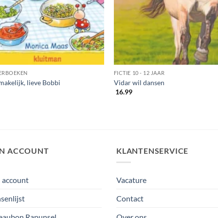
ERBOEKEN
FICTIE 10 - 12 JAAR
makelijk, lieve Bobbi
Vidar wil dansen
16.99
JN ACCOUNT
KLANTENSERVICE
 account
Vacature
enlijst
Contact
eaubon Rapunsel
Over ons