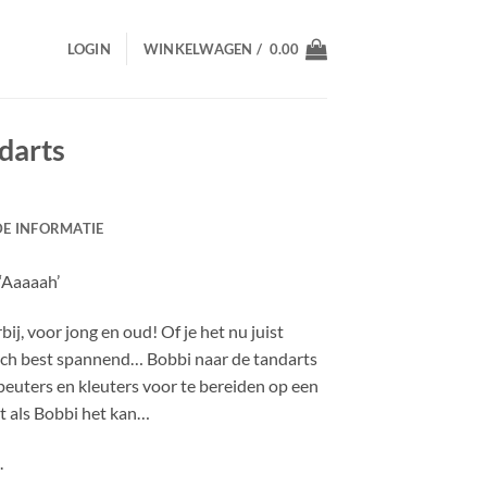
LOGIN
WINKELWAGEN /
0.00
darts
E INFORMATIE
 ‘Aaaaah’
ij, voor jong en oud! Of je het nu juist
toch best spannend… Bobbi naar de tandarts
peuters en kleuters voor te bereiden op een
t als Bobbi het kan…
.