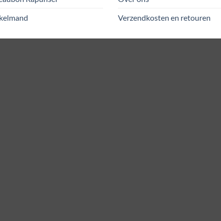
kelmand
Verzendkosten en retouren