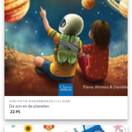
NON-FICTIE KINDERBOEKEN (<12 JAAR)
De zon en de planeten
22.95