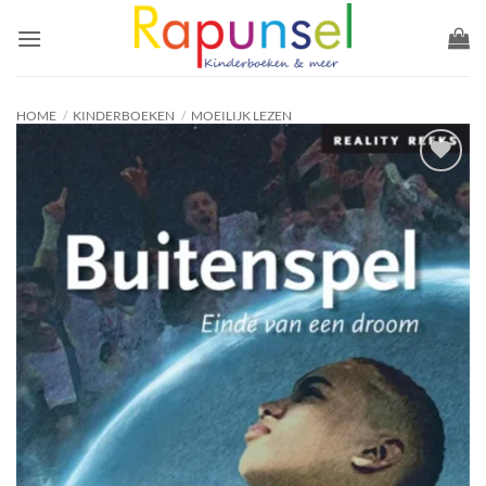
Ga
naar
inhoud
HOME
/
KINDERBOEKEN
/
MOEILIJK LEZEN