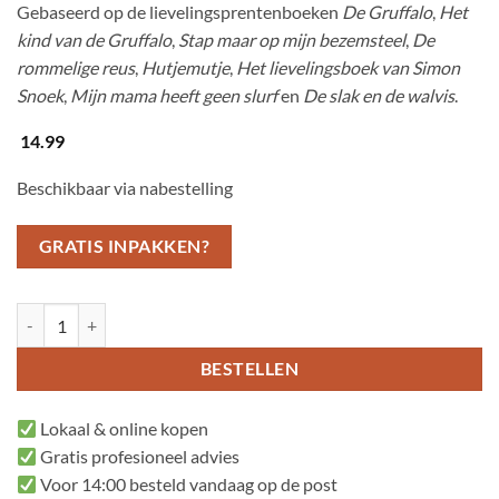
Gebaseerd op de lievelingsprentenboeken
De Gruffalo
,
Het
kind van de Gruffalo
,
Stap maar op mijn bezemsteel
,
De
rommelige reus
,
Hutjemutje
,
Het lievelingsboek van Simon
Snoek
,
Mijn mama heeft geen slurf
en
De slak en de walvis
.
14.99
Beschikbaar via nabestelling
GRATIS INPAKKEN?
De Gruffalo en zijn vrienden zoekboek aantal
BESTELLEN
Lokaal & online kopen
Gratis profesioneel advies
Voor 14:00 besteld vandaag op de post