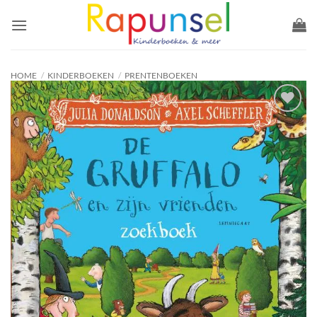
Ga
naar
inhoud
HOME
/
KINDERBOEKEN
/
PRENTENBOEKEN