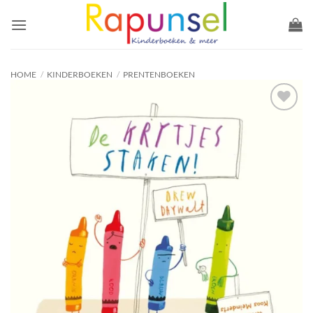
Ga
naar
inhoud
HOME
/
KINDERBOEKEN
/
PRENTENBOEKEN