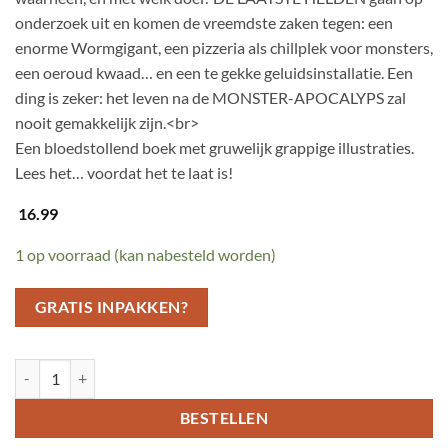
onderzoek uit en komen de vreemdste zaken tegen: een
enorme Wormgigant, een pizzeria als chillplek voor monsters,
een oeroud kwaad… en een te gekke geluidsinstallatie. Een
ding is zeker: het leven na de MONSTER-APOCALYPS zal
nooit gemakkelijk zijn.<br>
Een bloedstollend boek met gruwelijk grappige illustraties.
Lees het… voordat het te laat is!
16.99
1 op voorraad (kan nabesteld worden)
GRATIS INPAKKEN?
De laatste helden op aarde en de zombiehorde aantal
BESTELLEN