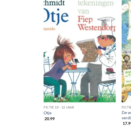
FICTIE 10 - 12 JAAR
FICTI
De w
Otje
verd
20.99
17.9