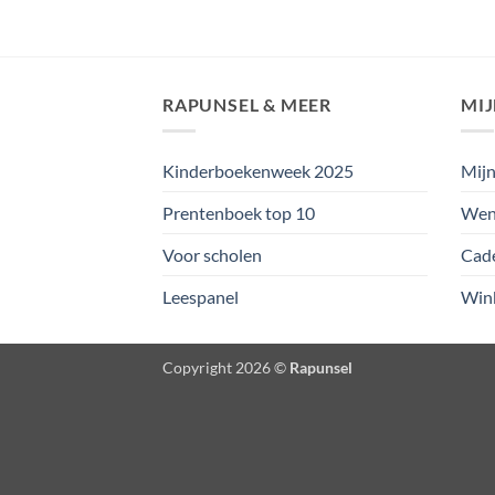
RAPUNSEL & MEER
MI
Kinderboekenweek 2025
Mijn
Prentenboek top 10
Wens
Voor scholen
Cad
Leespanel
Win
Copyright 2026 ©
Rapunsel