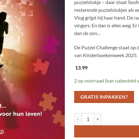
puzzelstukje – daar staat Soof
resterende puzzelstukjes als ee
Vlug grijpt hij haar hand. De r
vingers. En dan is alles weg. Er
dan de zon…
De Puzzel Challenge staat op d
van Kinderboekenweek 2025.
13.99
2 op voorraad (kan nabesteld
GRATIS INPAKKEN?
De puzzel challenge aantal