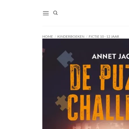
Ga
naar
inhoud
HOME
/
KINDERBOEKEN
/
FICTIE 10 - 12 JAAR