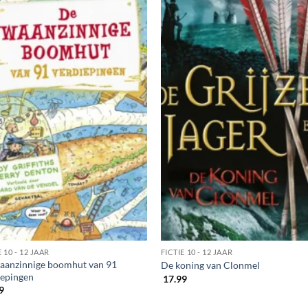
E 10 - 12 JAAR
FICTIE 10 - 12 JAAR
aanzinnige boomhut van 91
De koning van Clonmel
iepingen
17.99
9