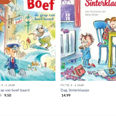
 4 - 6 JAAR
FICTIE 4 - 6 JAAR
rap van boef-baard
Dag, Sinterklaasje
Oorspronkelijke
Huidige
9
9.50
14.99
prijs
prijs
was:
is:
11.99.
9.50.