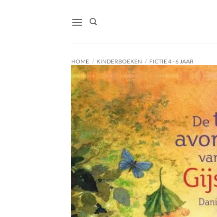
Ga
naar
inhoud
HOME
/
KINDERBOEKEN
/
FICTIE 4 - 6 JAAR