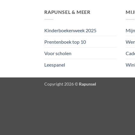
RAPUNSEL & MEER
MI
Kinderboekenweek 2025
Mijn
Prentenboek top 10
Wens
Voor scholen
Cad
Leespanel
Win
Copyright 2026 ©
Rapunsel