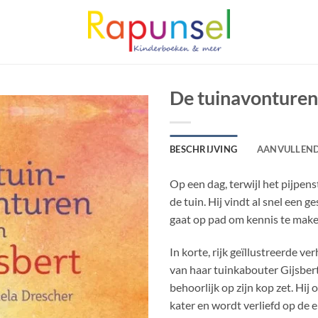
De tuinavonturen
BESCHRIJVING
AANVULLEND
Op een dag, terwijl het pijpens
de tuin. Hij vindt al snel een
gaat op pad om kennis te make
In korte, rijk geïllustreerde ve
van haar tuinkabouter Gijsbert
behoorlijk op zijn kop zet. Hij
kater en wordt verliefd op de el