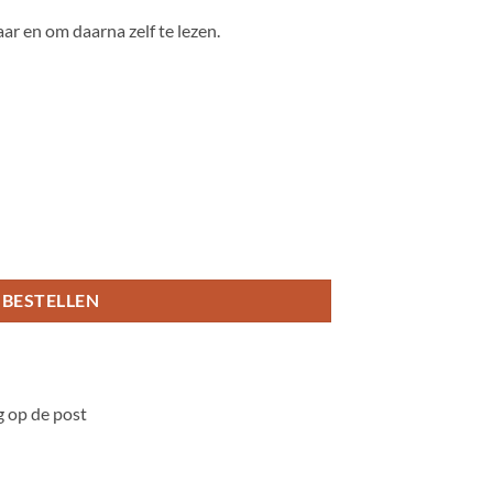
aar en om daarna zelf te lezen.
tal
BESTELLEN
 op de post