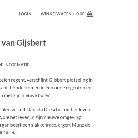
LOGIN
WINKELWAGEN /
0.00
 van Gijsbert
E INFORMATIE
telen regent, verschijnt Gijsbert plotseling in
 geschikt onderkomen in een oude regenton en
n met zijn nieuwe buren.
rhalen vertelt Daniela Drescher uit het leven
, die het leven in zijn nieuwe omgeving
 organiseert een slakkenrace, ergert Munz de
f Gisela.