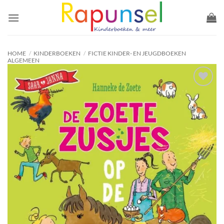
Ga
naar
inhoud
HOME
/
KINDERBOEKEN
/
FICTIE KINDER- EN JEUGDBOEKEN
ALGEMEEN