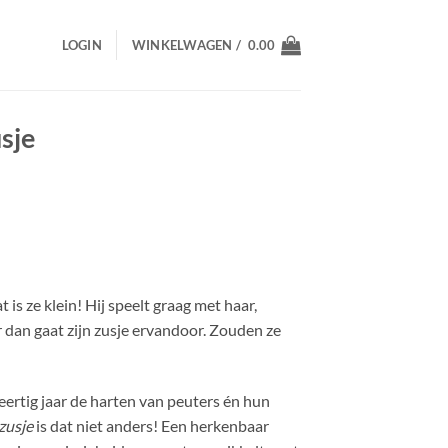
LOGIN
WINKELWAGEN /
0.00
usje
t is ze klein! Hij speelt graag met haar,
 dan gaat zijn zusje ervandoor. Zouden ze
eertig jaar de harten van peuters én hun
zusje
is dat niet anders! Een herkenbaar