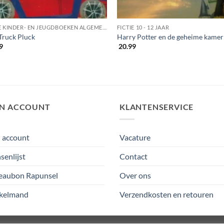
FICTIE KINDER- EN JEUGDBOEKEN ALGEMEEN
FICTIE 10 - 12 JAAR
Truck Pluck
Harry Potter en de geheime kamer
9
20.99
JN ACCOUNT
KLANTENSERVICE
 account
Vacature
enlijst
Contact
eaubon Rapunsel
Over ons
kelmand
Verzendkosten en retouren