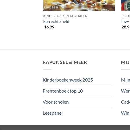
ERSEN
KINDERBOEKEN ALGEMEEN
k wat dyslexie is!’
Een echte held
Tow-
16.99
28.9
RAPUNSEL & MEER
MI
Kinderboekenweek 2025
Mijn
Prentenboek top 10
Wens
Voor scholen
Cad
Leespanel
Win