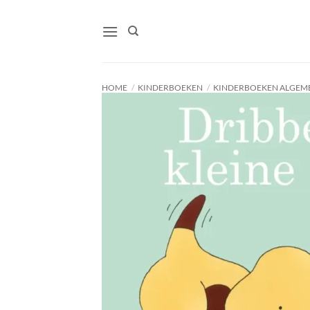
Ga
naar
inhoud
HOME
/
KINDERBOEKEN
/
KINDERBOEKEN ALGEM