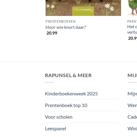
ERSEN
PRENTENBOEKEN
PREN
Het 
Hoor wie knort daar?
verha
20.99
20.9
RAPUNSEL & MEER
MI
Kinderboekenweek 2025
Mijn
Prentenboek top 10
Wens
Voor scholen
Cad
Leespanel
Win