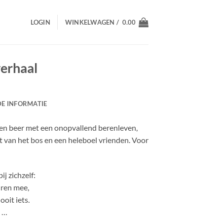
LOGIN
WINKELWAGEN /
0.00
verhaal
E INFORMATIE
en beer met een onopvallend berenleven,
t van het bos en een heleboel vrienden. Voor
j zichzelf:
uren mee,
ooit iets.
l …