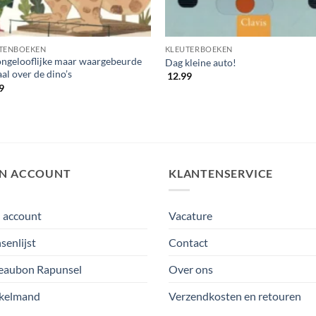
TENBOEKEN
KLEUTERBOEKEN
ongelooflijke maar waargebeurde
Dag kleine auto!
al over de dino’s
12.99
9
JN ACCOUNT
KLANTENSERVICE
 account
Vacature
enlijst
Contact
eaubon Rapunsel
Over ons
kelmand
Verzendkosten en retouren