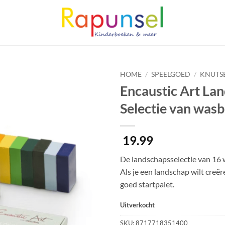
HOME
/
SPEELGOED
/
KNUTS
Encaustic Art La
Selectie van was
19.99
De landschapsselectie van 16 
Als je een landschap wilt creëre
goed startpalet.
Uitverkocht
SKU:
8717718351400