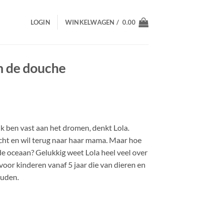
LOGIN
WINKELWAGEN /
0.00
in de douche
Ik ben vast aan het dromen, denkt Lola.
écht en wil terug naar haar mama. Maar hoe
de oceaan? Gelukkig weet Lola heel veel over
oor kinderen vanaf 5 jaar die van dieren en
ouden.