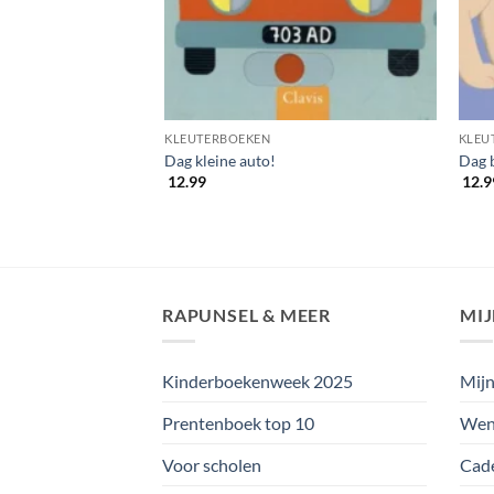
KLEUTERBOEKEN
KLEU
Dag kleine auto!
Dag 
12.99
12.9
RAPUNSEL & MEER
MI
Kinderboekenweek 2025
Mijn
Prentenboek top 10
Wens
Voor scholen
Cad