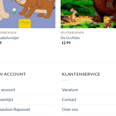
TERBOEKEN
PEUTERBOEKEN
babyhondje!
De Gruffalo
9
12.99
JN ACCOUNT
KLANTENSERVICE
 account
Vacature
enlijst
Contact
eaubon Rapunsel
Over ons