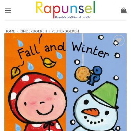
Ga
naar
inhoud
HOME
/
KINDERBOEKEN
/
PEUTERBOEKEN