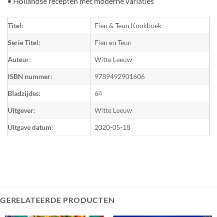
• Hollandse recepten met moderne variaties
Titel:
Fien & Teun Kookboek
Serie Titel:
Fien en Teun
Auteur:
Witte Leeuw
ISBN nummer:
9789492901606
Bladzijdes:
64
Uitgever:
Witte Leeuw
Uitgave datum:
2020-05-18
GERELATEERDE PRODUCTEN