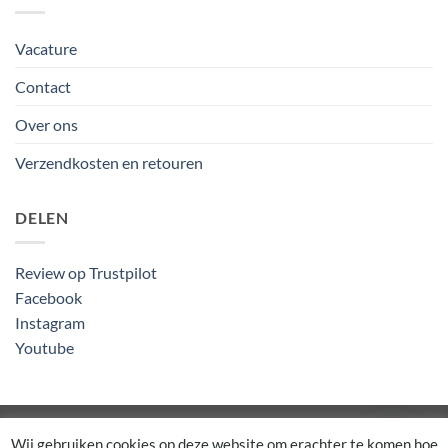
Vacature
Contact
Over ons
Verzendkosten en retouren
DELEN
Review op Trustpilot
Facebook
Instagram
Youtube
Algemene Voorwaarden
Wij gebruiken cookies op deze website om erachter te komen hoe