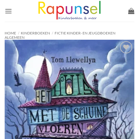
Ga
naar
inhoud
HOME
/
KINDERBOEKEN
/
FICTIE KINDER- EN JEUGDBOEKEN
ALGEMEEN