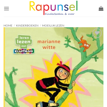
Ga
naar
inhoud
HOME
/
KINDERBOEKEN
/
MOEILIJK LEZEN