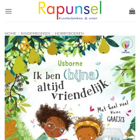
Ga
naar
inhoud
HOME
/
KINDERBOEKEN
/
HOBBYBOEKEN