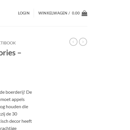
LOGIN
WINKELWAGEN /
0.00
TIBOOK
ories –
de boerderij! De
j moet appels
oog houden die
zij de 30
isch decor heeft
prachtige