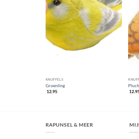
KNUFFELS
KNUF
Groenling
Pluch
12.95
12.9
RAPUNSEL & MEER
MI