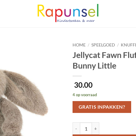
HOME
/
SPEELGOED
/
KNUFF
Jellycat Fawn Fluf
Bunny Little
30.00
4 op voorraad
GRATIS INPAKKEN?
Jellycat Fawn Flufflet Bunny Little