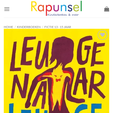
Ga
naar
inhoud
HOME
/
KINDERBOEKEN
/
FICTIE 13 - 15 JAAR