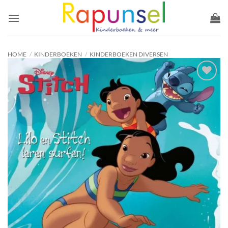
Ga
naar
inhoud
HOME
/
KINDERBOEKEN
/
KINDERBOEKEN DIVERSEN