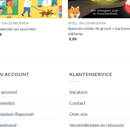
L- EN LEERBOEKEN
SPEEL- EN LEERBOEKEN
Speuren onder de grond + kartonn
 wereld vol woorden
zaklamp
9
9.99
JN ACCOUNT
KLANTENSERVICE
 account
Vacature
enlijst
Contact
eaubon Rapunsel
Over ons
kelmand
Verzendkosten en retouren