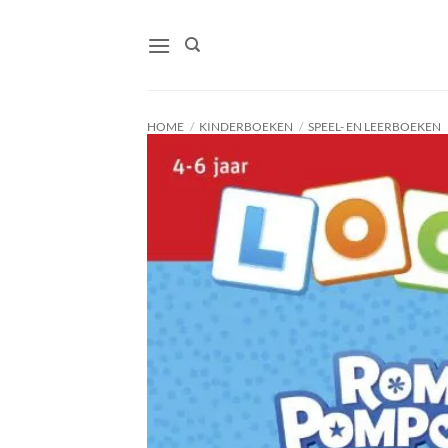
Ga
naar
inhoud
HOME
/
KINDERBOEKEN
/
SPEEL- EN LEERBOEKEN