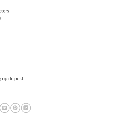
tters
s
 op de post