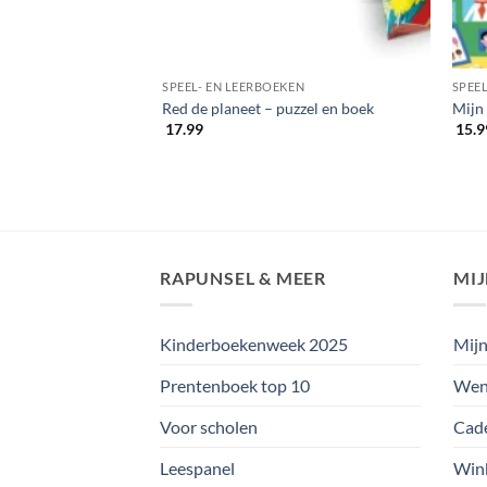
KEN
SPEEL- EN LEERBOEKEN
SPEE
Red de planeet – puzzel en boek
Mijn
17.99
15.9
RAPUNSEL & MEER
MI
Kinderboekenweek 2025
Mijn
Prentenboek top 10
Wens
Voor scholen
Cad
Leespanel
Win