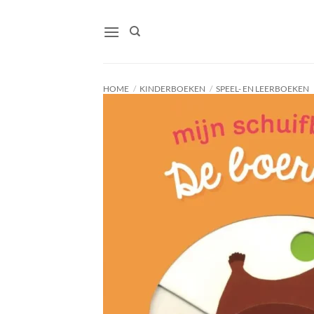
Ga
naar
inhoud
HOME
/
KINDERBOEKEN
/
SPEEL- EN LEERBOEKEN