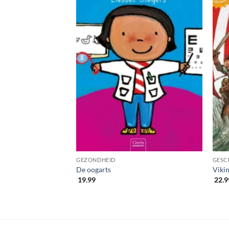
GEZONDHEID
GESC
uig
De oogarts
Viki
19.99
22.9