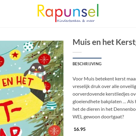
Muis en het Kers
BESCHRIJVING
Voor Muis betekent kerst maa
vreselijk druk over alle onvei
oorverdovende kerstliedjes ove
gloeiendhete bakplaten … Als h
het de dieren in het Dennenbo
WEL gewoon doortgaat?
16.95