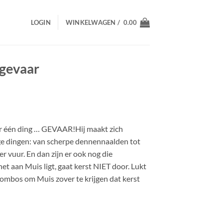
LOGIN
WINKELWAGEN /
0.00
tgevaar
r één ding … GEVAAR!Hij maakt zich
lige dingen: van scherpe dennennaalden tot
r vuur. En dan zijn er ook nog die
et aan Muis ligt, gaat kerst NIET door. Lukt
ombos om Muis zover te krijgen dat kerst