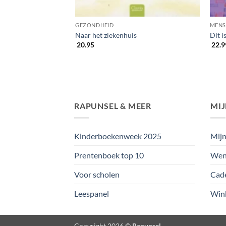
GEZONDHEID
MENS
Naar het ziekenhuis
Dit i
20.95
22.9
RAPUNSEL & MEER
MI
Kinderboekenweek 2025
Mijn
Prentenboek top 10
Wens
Voor scholen
Cad
Leespanel
Win
Copyright 2026 ©
Rapunsel