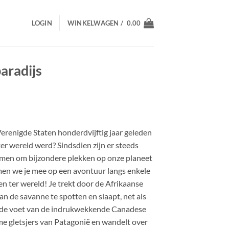
LOGIN
WINKELWAGEN /
0.00
paradijs
Verenigde Staten honderdvijftig jaar geleden
ter wereld werd? Sindsdien zijn er steeds
omen om bijzondere plekken op onze planeet
men we je mee op een avontuur langs enkele
n ter wereld! Je trekt door de Afrikaanse
an de savanne te spotten en slaapt, net als
 de voet van de indrukwekkende Canadese
me gletsjers van Patagonië en wandelt over