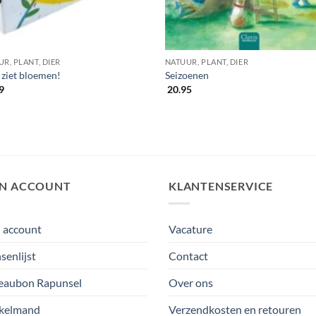
R, PLANT, DIER
NATUUR, PLANT, DIER
 ziet bloemen!
Seizoenen
9
20.95
JN ACCOUNT
KLANTENSERVICE
 account
Vacature
enlijst
Contact
eaubon Rapunsel
Over ons
kelmand
Verzendkosten en retouren