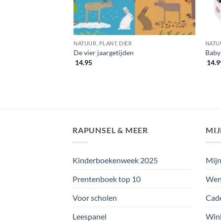
NATUUR, PLANT, DIER
NATUU
 onze bijzondere
De vier jaargetijden
Baby
14.95
14.9
RAPUNSEL & MEER
MI
Kinderboekenweek 2025
Mijn
Prentenboek top 10
Wens
Voor scholen
Cad
Leespanel
Win