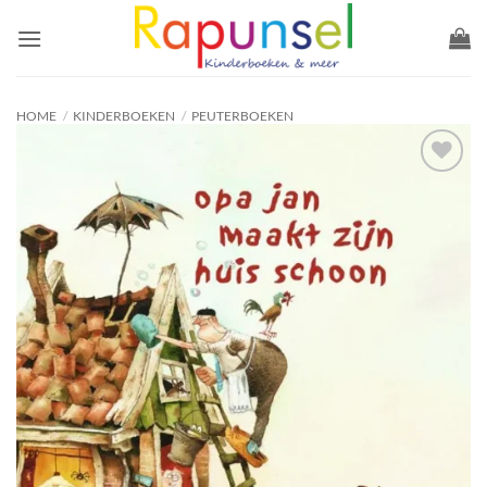
Ga
naar
inhoud
HOME
/
KINDERBOEKEN
/
PEUTERBOEKEN