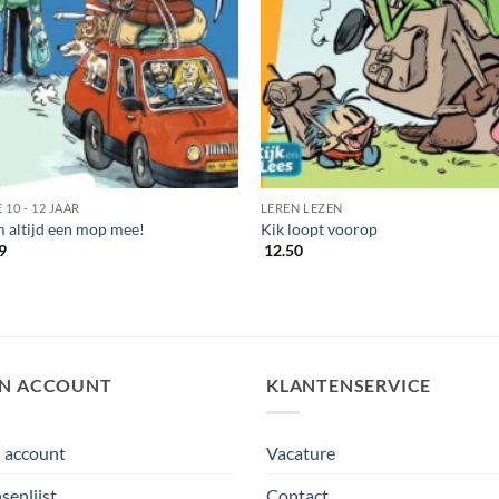
E 10 - 12 JAAR
LEREN LEZEN
 altijd een mop mee!
Kik loopt voorop
9
12.50
JN ACCOUNT
KLANTENSERVICE
 account
Vacature
enlijst
Contact