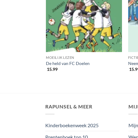
MOEILIJK LEZEN
FICTI
!
De held van FC Doelen
Neem
15.99
15.9
RAPUNSEL & MEER
MI
Kinderboekenweek 2025
Mijn
Prentenboek top 10
Wens