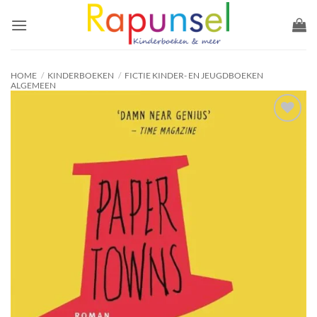
Ga
naar
inhoud
HOME
/
KINDERBOEKEN
/
FICTIE KINDER- EN JEUGDBOEKEN
ALGEMEEN