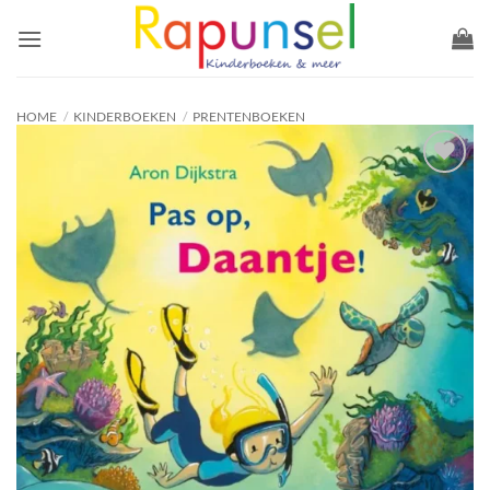
Ga
naar
inhoud
HOME
/
KINDERBOEKEN
/
PRENTENBOEKEN