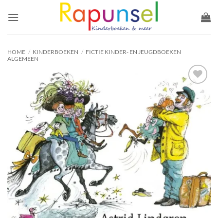
Ga
naar
inhoud
HOME
/
KINDERBOEKEN
/
FICTIE KINDER- EN JEUGDBOEKEN
ALGEMEEN