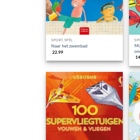
SPORT, SPEL
SP
Mi
Naar het zwembad
on
22.99
14