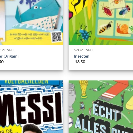
ORT, SPEL
SPORT, SPEL
er Origami
Insecten
50
13.50