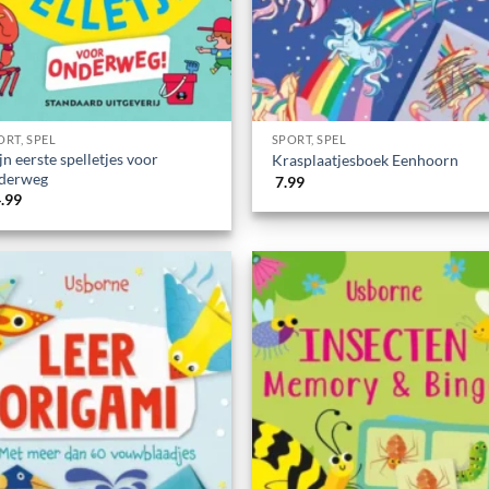
ORT, SPEL
SPORT, SPEL
jn eerste spelletjes voor
Krasplaatjesboek Eenhoorn
derweg
7.99
.99