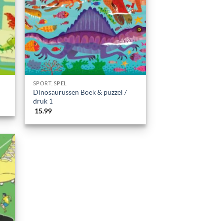
SPORT, SPEL
Dinosaurussen Boek & puzzel /
druk 1
15.99