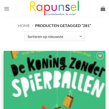
Ga
naar
inhoud
HOME
/
PRODUCTEN GETAGGED “281”