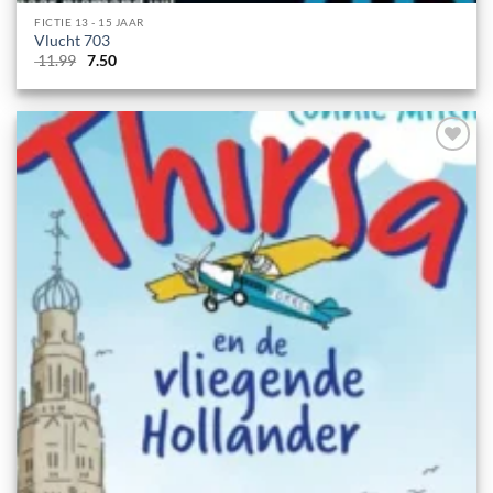
FICTIE 13 - 15 JAAR
Vlucht 703
Oorspronkelijke
Huidige
11.99
7.50
prijs
prijs
was:
is:
11.99.
7.50.