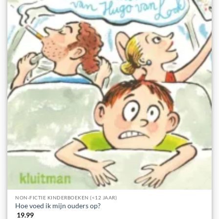
NON-FICTIE KINDERBOEKEN (<12 JAAR)
Hoe voed ik mijn ouders op?
19.99