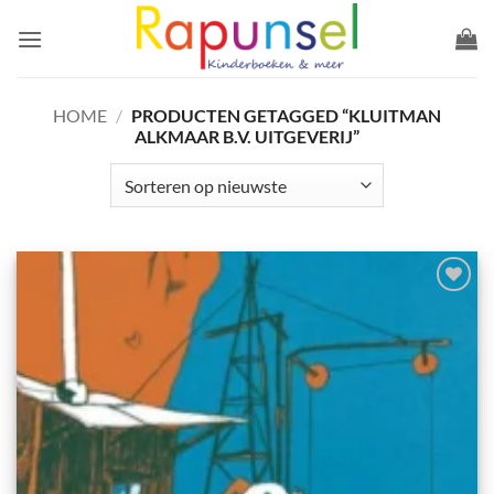
Ga
naar
inhoud
HOME
/
PRODUCTEN GETAGGED “KLUITMAN
ALKMAAR B.V. UITGEVERIJ”