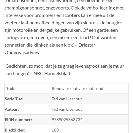
tomatensonnet, een cashewnoten-, een bloemen-, een
champignonsonnet, enzovoorts. Ook de vmbo-leerling met
interesse voor brommers en scooters kan ermee uit de
voeten: laat hem afbeeldingen van zijn sleutels, de bougies,
zijn motorolie en dergelijke gebruiken. Of een garde, een
springvorm, een oven, een mixer, een taart! Dat worden
sonnetten die klinken als een klok.’ – Driestar
Onderwijsadvies
‘Gedichten, zo mooi dat je ze graag levensgroot aan je muur
zou hangen.’ – NRC Handelsblad
Titel:
Rond vierkant vierkant rond
Serie Titel:
Ted van Lieshout
Auteur:
Ted van Lieshout
ISBN nummer:
9789025868734
Bladzijdes:
108