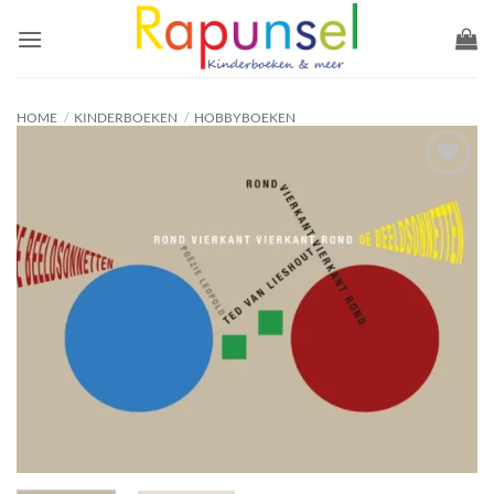
Ga
naar
inhoud
HOME
/
KINDERBOEKEN
/
HOBBYBOEKEN