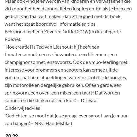
Maar ook vind je er werk in van kinderen en volwassenen die
zich door het beeldsonnet lieten inspireren. En als je tóch een
gedicht van taal wilt maken, dan zit je goed met dit boek,
want het staat boordevol informatie en tips.
Bekroond met een Zilveren Griffel 2016 (in de categorie
Poëzie).
‘Hoe creatief is Ted van Lieshout: hij heeft een
tomatensonnet, een cashewnoten-, een bloemen-, een
champignonsonnet, enzovoorts. Ook de vmbo-leerling met
interesse voor brommers en scooters kan ermee uit de
voeten: laat hem afbeeldingen van zijn sleutels, de bougies,
zijn motorolie en dergelijke gebruiken. Of een garde, een
springvorm, een oven, een mixer, een taart! Dat worden
sonnetten die klinken als een klok.’ – Driestar
Onderwijsadvies
‘Gedichten, zo mooi dat je ze graag levensgroot aan je muur
zou hangen.’ – NRC Handelsblad
20.99