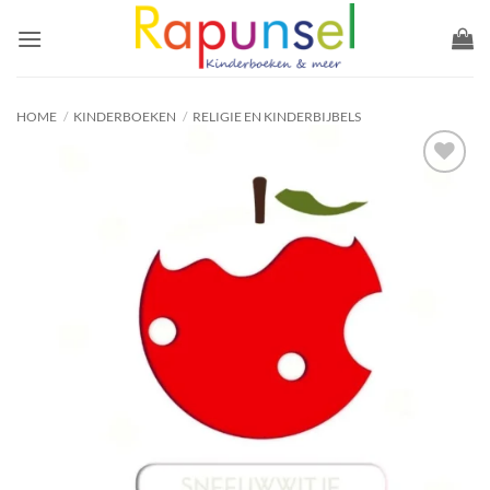
Ga
naar
inhoud
HOME
/
KINDERBOEKEN
/
RELIGIE EN KINDERBIJBELS