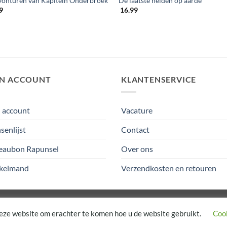
vonturen van Kapitein Onderbroek
De laatste helden op aarde
9
16.99
JN ACCOUNT
KLANTENSERVICE
 account
Vacature
enlijst
Contact
eaubon Rapunsel
Over ons
kelmand
Verzendkosten en retouren
eze website om erachter te komen hoe u de website gebruikt.
Cook