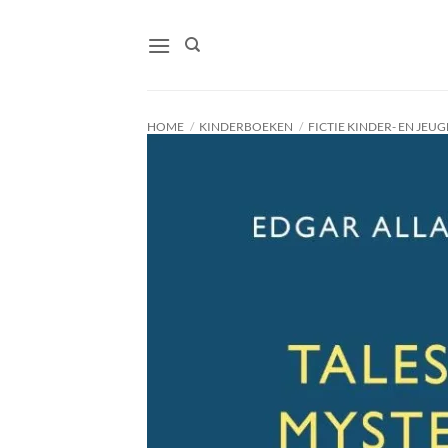
Ga
naar
inhoud
HOME
/
KINDERBOEKEN
/
FICTIE KINDER- EN JE