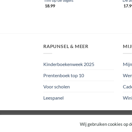
 apencircus
Tim op de tegels
De a
18.99
17.9
RAPUNSEL & MEER
MI
Kinderboekenweek 2025
Mijn
Prentenboek top 10
Wens
Voor scholen
Cad
Leespanel
Win
Copyright 2026 ©
Rapunsel
Wij gebruiken cookies op d