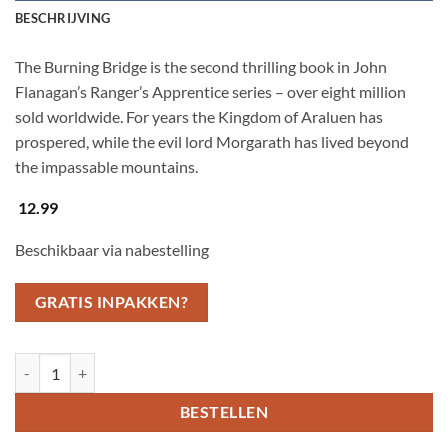
BESCHRIJVING
The Burning Bridge is the second thrilling book in John
Flanagan’s Ranger’s Apprentice series – over eight million
sold worldwide. For years the Kingdom of Araluen has
prospered, while the evil lord Morgarath has lived beyond
the impassable mountains.
12.99
Beschikbaar via nabestelling
GRATIS INPAKKEN?
The Burning Bridge (Ranger's Apprentice Book 2) aantal
BESTELLEN