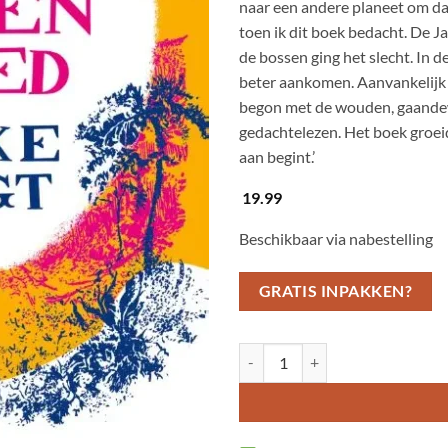
naar een andere planeet om da
toen ik dit boek bedacht. De J
de bossen ging het slecht. In d
beter aankomen. Aanvankelijk 
begon met de wouden, gaandew
gedachtelezen. Het boek groeide
aan begint.’
19.99
Beschikbaar via nabestelling
GRATIS INPAKKEN?
Torenhoog en mijlen breed aantal