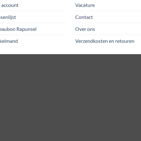
 account
Vacature
enlijst
Contact
eaubon Rapunsel
Over ons
kelmand
Verzendkosten en retouren