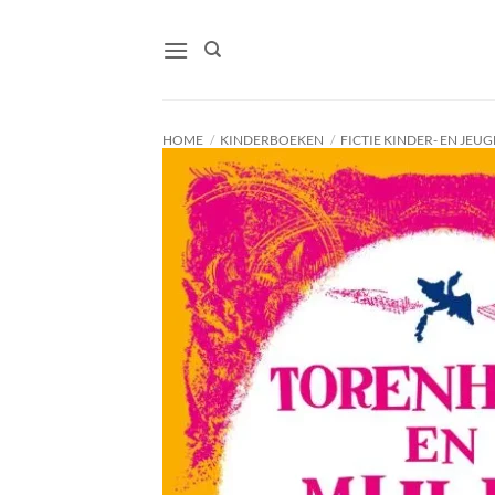
Ga
naar
inhoud
HOME
/
KINDERBOEKEN
/
FICTIE KINDER- EN JE