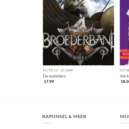
FICTIE 10 - 12 JAAR
FICTI
nmel
De outsiders
Vet k
17.99
18.5
RAPUNSEL & MEER
MI