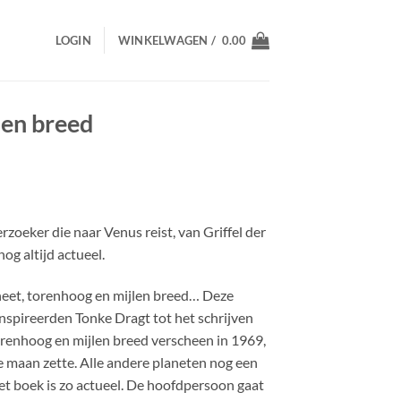
LOGIN
WINKELWAGEN /
0.00
len breed
oeker die naar Venus reist, van Griffel der
og altijd actueel.
heet, torenhoog en mijlen breed… Deze
inspireerden Tonke Dragt tot het schrijven
renhoog en mijlen breed verscheen in 1969,
e maan zette. Alle andere planeten nog een
Het boek is zo actueel. De hoofdpersoon gaat