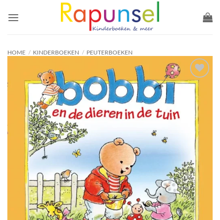
Ga
naar
inhoud
HOME
/
KINDERBOEKEN
/
PEUTERBOEKEN