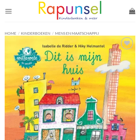
Ga
naar
inhoud
HOME
/
KINDERBOEKEN
/
MENS EN MAATSCHAPPIJ