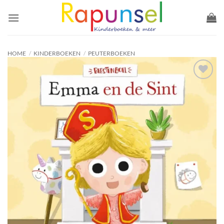
Ga
naar
inhoud
HOME
/
KINDERBOEKEN
/
PEUTERBOEKEN