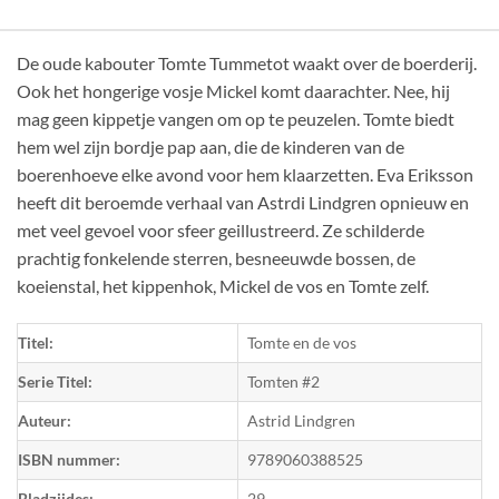
De oude kabouter Tomte Tummetot waakt over de boerderij.
Ook het hongerige vosje Mickel komt daarachter. Nee, hij
mag geen kippetje vangen om op te peuzelen. Tomte biedt
hem wel zijn bordje pap aan, die de kinderen van de
boerenhoeve elke avond voor hem klaarzetten. Eva Eriksson
heeft dit beroemde verhaal van Astrdi Lindgren opnieuw en
met veel gevoel voor sfeer geillustreerd. Ze schilderde
prachtig fonkelende sterren, besneeuwde bossen, de
koeienstal, het kippenhok, Mickel de vos en Tomte zelf.
Titel:
Tomte en de vos
Serie Titel:
Tomten #2
Auteur:
Astrid Lindgren
ISBN nummer:
9789060388525
Bladzijdes:
29