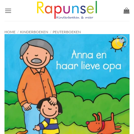
Ga
naar
inhoud
HOME
/
KINDERBOEKEN
/
PEUTERBOEKEN